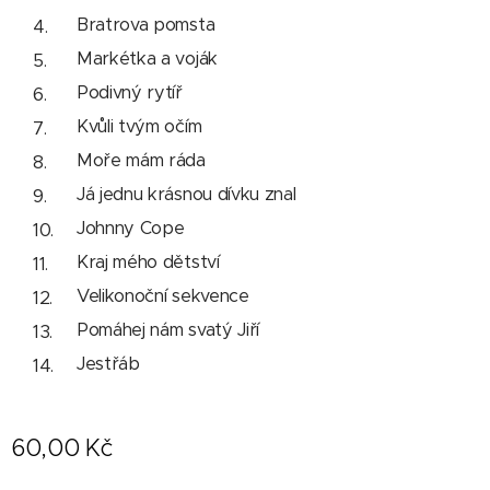
Bratrova pomsta
Markétka a voják
Podivný rytíř
Kvůli tvým očím
Moře mám ráda
Já jednu krásnou dívku znal
Johnny Cope
Kraj mého dětství
Velikonoční sekvence
Pomáhej nám svatý Jiří
Jestřáb
60,00
Kč