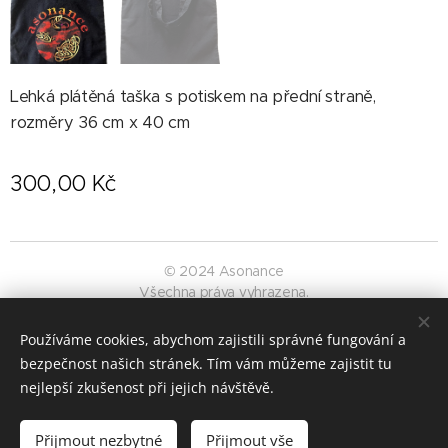
Lehká plátěná taška s potiskem na přední straně,
rozměry 36 cm x 40 cm
300,00
Kč
© 2024 Asonance
Všechna práva vyhrazena.
Fotky z koncertů: Luděk Křemen, Alena Šustrová, Asonance
Používáme cookies, abychom zajistili správné fungování a
Cookies
bezpečnost našich stránek. Tím vám můžeme zajistit tu
nejlepší zkušenost při jejich návštěvě.
Do košíku
Přijmout nezbytné
Přijmout vše